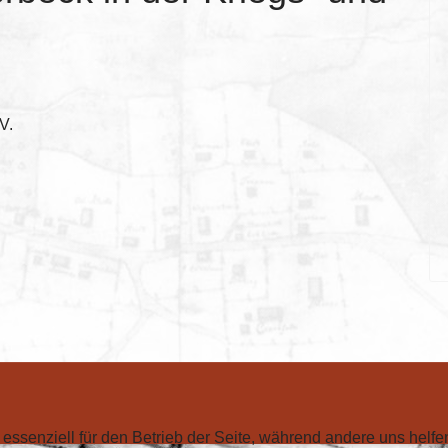
V.
 essenziell für den Betrieb der Seite, während andere uns helf