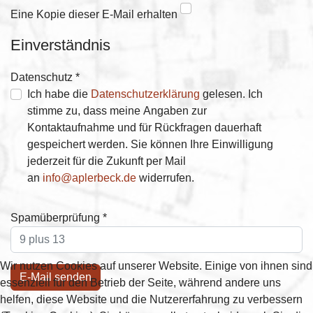
Eine Kopie dieser E-Mail erhalten
Einverständnis
Datenschutz
*
Datenschutz
Ich habe die
Datenschutzerklärung
gelesen. Ich
stimme zu, dass meine Angaben zur
Kontaktaufnahme und für Rückfragen dauerhaft
gespeichert werden. Sie können Ihre Einwilligung
jederzeit für die Zukunft per Mail
an
info@aplerbeck.de
widerrufen.
Spamüberprüfung
*
Wir nutzen Cookies auf unserer Website. Einige von ihnen sind
E-Mail senden
essenziell für den Betrieb der Seite, während andere uns
helfen, diese Website und die Nutzererfahrung zu verbessern